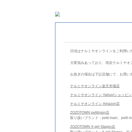
日頃はナルミヤオンラインをご利用い
大変混みあっており、現在ナルミヤオ
お急ぎの場合は下記店舗にて、お買い
ナルミヤオンライン楽天市場店
ナルミヤオンライン Yahoo!ショッピ
ナルミヤオンライン Amazon店
ZOZOTOWN petitmain店
取り扱いブランド：petit main、petit m
ZOZOTOWN X-girl Stages店
取り扱いブランド：X-girl Stages、XLA