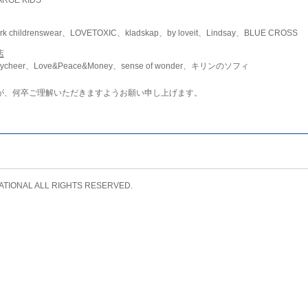
childrenswear、LOVETOXIC、kladskap、by loveit、Lindsay、BLUE CROSS
店
ycheer、Love&Peace&Money、sense of wonder、キリンのソフィ
が、何卒ご理解いただきますようお願い申し上げます。