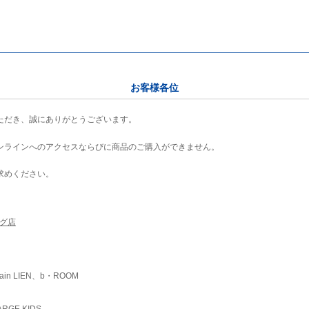
お客様各位
ただき、誠にありがとうございます。
ンラインへのアクセスならびに商品のご購入ができません。
求めください。
ング店
ain LIEN、b・ROOM
RGE KIDS