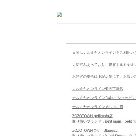
日頃はナルミヤオンラインをご利用い
大変混みあっており、現在ナルミヤオ
お急ぎの場合は下記店舗にて、お買い
ナルミヤオンライン楽天市場店
ナルミヤオンライン Yahoo!ショッピ
ナルミヤオンライン Amazon店
ZOZOTOWN petitmain店
取り扱いブランド：petit main、petit m
ZOZOTOWN X-girl Stages店
取り扱いブランド：X-girl Stages、XLA