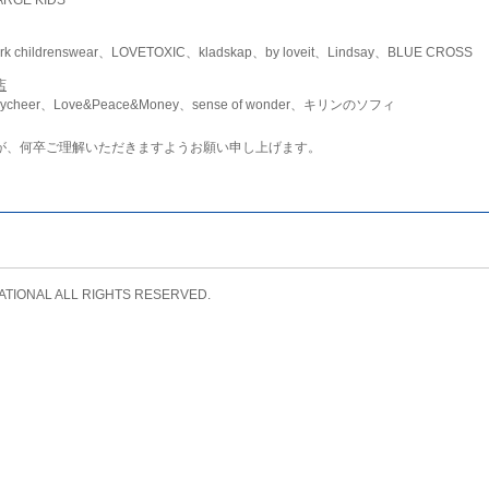
childrenswear、LOVETOXIC、kladskap、by loveit、Lindsay、BLUE CROSS
店
ycheer、Love&Peace&Money、sense of wonder、キリンのソフィ
が、何卒ご理解いただきますようお願い申し上げます。