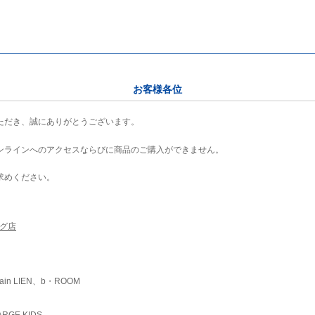
お客様各位
ただき、誠にありがとうございます。
ンラインへのアクセスならびに商品のご購入ができません。
求めください。
ング店
ain LIEN、b・ROOM
RGE KIDS