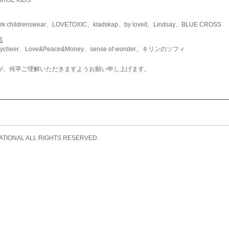
childrenswear、LOVETOXIC、kladskap、by loveit、Lindsay、BLUE CROSS
店
ycheer、Love&Peace&Money、sense of wonder、キリンのソフィ
が、何卒ご理解いただきますようお願い申し上げます。