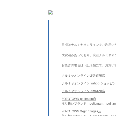
日頃はナルミヤオンラインをご利用い
大変混みあっており、現在ナルミヤオ
お急ぎの場合は下記店舗にて、お買い
ナルミヤオンライン楽天市場店
ナルミヤオンライン Yahoo!ショッピ
ナルミヤオンライン Amazon店
ZOZOTOWN petitmain店
取り扱いブランド：petit main、petit m
ZOZOTOWN X-girl Stages店
取り扱いブランド：X-girl Stages、XLA