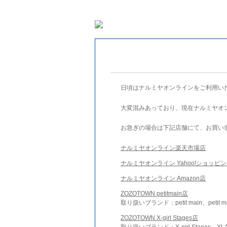
日頃はナルミヤオンラインをご利用い
大変混みあっており、現在ナルミヤオ
お急ぎの場合は下記店舗にて、お買い
ナルミヤオンライン楽天市場店
ナルミヤオンライン Yahoo!ショッピ
ナルミヤオンライン Amazon店
ZOZOTOWN petitmain店
取り扱いブランド：petit main、petit m
ZOZOTOWN X-girl Stages店
取り扱いブランド：X-girl Stages、XLA