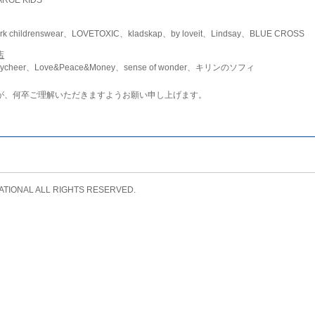
childrenswear、LOVETOXIC、kladskap、by loveit、Lindsay、BLUE CROSS
店
ycheer、Love&Peace&Money、sense of wonder、キリンのソフィ
が、何卒ご理解いただきますようお願い申し上げます。