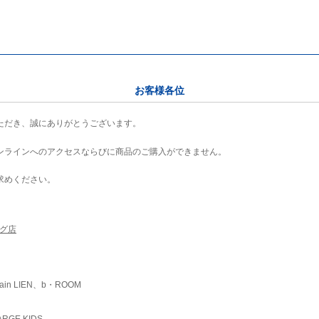
お客様各位
ただき、誠にありがとうございます。
ンラインへのアクセスならびに商品のご購入ができません。
求めください。
ング店
ain LIEN、b・ROOM
RGE KIDS