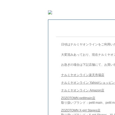
日頃はナルミヤオンラインをご利用い
大変混みあっており、現在ナルミヤオ
お急ぎの場合は下記店舗にて、お買い
ナルミヤオンライン楽天市場店
ナルミヤオンライン Yahoo!ショッピ
ナルミヤオンライン Amazon店
ZOZOTOWN petitmain店
取り扱いブランド：petit main、petit m
ZOZOTOWN X-girl Stages店
取り扱いブランド：X-girl Stages、XLA