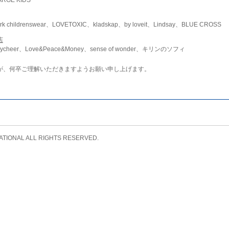
childrenswear、LOVETOXIC、kladskap、by loveit、Lindsay、BLUE CROSS
店
ycheer、Love&Peace&Money、sense of wonder、キリンのソフィ
が、何卒ご理解いただきますようお願い申し上げます。