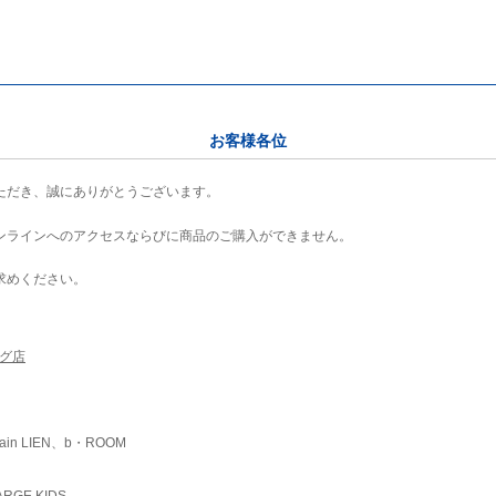
お客様各位
ただき、誠にありがとうございます。
ンラインへのアクセスならびに商品のご購入ができません。
求めください。
ング店
ain LIEN、b・ROOM
RGE KIDS