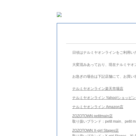
日頃はナルミヤオンラインをご利用い
大変混みあっており、現在ナルミヤオ
お急ぎの場合は下記店舗にて、お買い
ナルミヤオンライン楽天市場店
ナルミヤオンライン Yahoo!ショッピ
ナルミヤオンライン Amazon店
ZOZOTOWN petitmain店
取り扱いブランド：petit main、petit m
ZOZOTOWN X-girl Stages店
取り扱いブランド：X-girl Stages、XLA