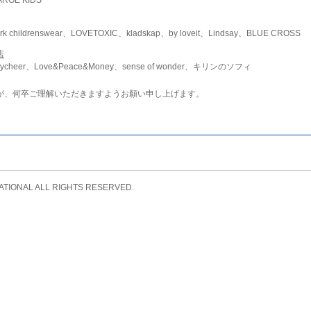
childrenswear、LOVETOXIC、kladskap、by loveit、Lindsay、BLUE CROSS
店
ycheer、Love&Peace&Money、sense of wonder、キリンのソフィ
が、何卒ご理解いただきますようお願い申し上げます。