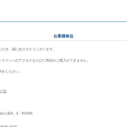
お客様各位
ただき、誠にありがとうございます。
ンラインへのアクセスならびに商品のご購入ができません。
求めください。
ング店
ain LIEN、b・ROOM
RGE KIDS