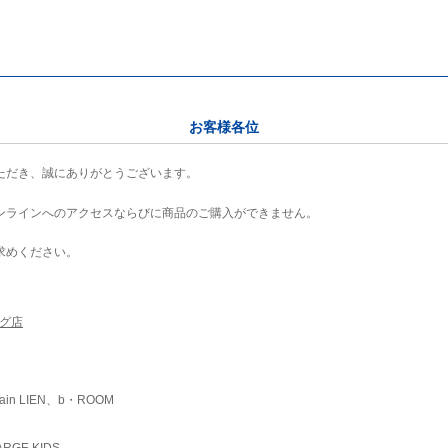
お客様各位
ただき、誠にありがとうございます。
ンラインへのアクセスならびに商品のご購入ができません。
求めください。
ング店
ain LIEN、b・ROOM
RGE KIDS