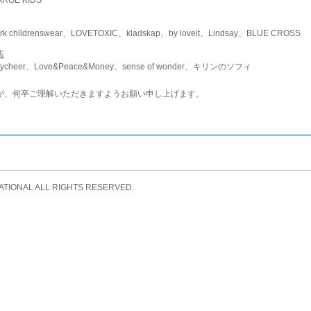
childrenswear、LOVETOXIC、kladskap、by loveit、Lindsay、BLUE CROSS
店
ycheer、Love&Peace&Money、sense of wonder、キリンのソフィ
が、何卒ご理解いただきますようお願い申し上げます。