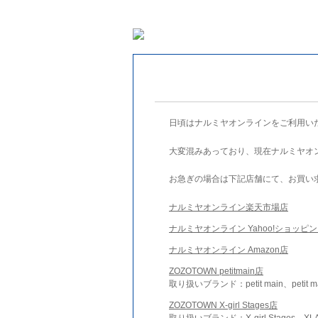
日頃はナルミヤオンラインをご利用い
大変混みあっており、現在ナルミヤオ
お急ぎの場合は下記店舗にて、お買い
ナルミヤオンライン楽天市場店
ナルミヤオンライン Yahoo!ショッピ
ナルミヤオンライン Amazon店
ZOZOTOWN petitmain店
取り扱いブランド：petit main、petit m
ZOZOTOWN X-girl Stages店
取り扱いブランド：X-girl Stages、XLA