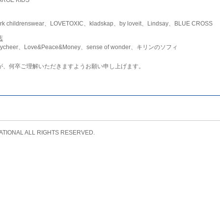
childrenswear、LOVETOXIC、kladskap、by loveit、Lindsay、BLUE CROSS
店
ycheer、Love&Peace&Money、sense of wonder、キリンのソフィ
が、何卒ご理解いただきますようお願い申し上げます。