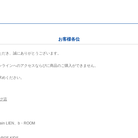
お客様各位
ただき、誠にありがとうございます。
ンラインへのアクセスならびに商品のご購入ができません。
求めください。
ング店
ain LIEN、b・ROOM
RGE KIDS