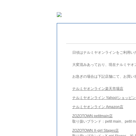
日頃はナルミヤオンラインをご利用い
大変混みあっており、現在ナルミヤオ
お急ぎの場合は下記店舗にて、お買い
ナルミヤオンライン楽天市場店
ナルミヤオンライン Yahoo!ショッピ
ナルミヤオンライン Amazon店
ZOZOTOWN petitmain店
取り扱いブランド：petit main、petit m
ZOZOTOWN X-girl Stages店
取り扱いブランド：X-girl Stages、XLA