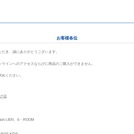
お客様各位
ただき、誠にありがとうございます。
ンラインへのアクセスならびに商品のご購入ができません。
求めください。
ング店
ain LIEN、b・ROOM
RGE KIDS