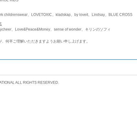
childrenswear、LOVETOXIC、kladskap、by loveit、Lindsay、BLUE CROSS
店
ycheer、Love&Peace&Money、sense of wonder、キリンのソフィ
が、何卒ご理解いただきますようお願い申し上げます。