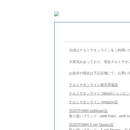
日頃はナルミヤオンラインをご利用い
大変混みあっており、現在ナルミヤオ
お急ぎの場合は下記店舗にて、お買い
ナルミヤオンライン楽天市場店
ナルミヤオンライン Yahoo!ショッピ
ナルミヤオンライン Amazon店
ZOZOTOWN petitmain店
取り扱いブランド：petit main、petit m
ZOZOTOWN X-girl Stages店
取り扱いブランド：X-girl Stages、XLA