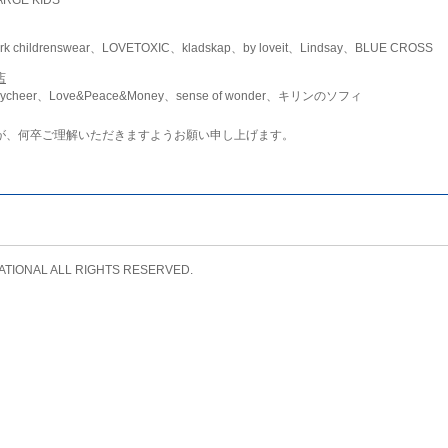
childrenswear、LOVETOXIC、kladskap、by loveit、Lindsay、BLUE CROSS
店
ycheer、Love&Peace&Money、sense of wonder、キリンのソフィ
が、何卒ご理解いただきますようお願い申し上げます。