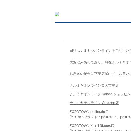
日頃はナルミヤオンラインをご利用い
大変混みあっており、現在ナルミヤオ
お急ぎの場合は下記店舗にて、お買い
ナルミヤオンライン楽天市場店
ナルミヤオンライン Yahoo!ショッピ
ナルミヤオンライン Amazon店
ZOZOTOWN petitmain店
取り扱いブランド：petit main、petit m
ZOZOTOWN X-girl Stages店
取り扱いブランド：X-girl Stages、XLA