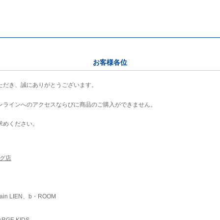
お客様各位
ただき、誠にありがとうございます。
ンラインへのアクセスならびに商品のご購入ができません。
求めください。
ング店
ain LIEN、b・ROOM
RGE KIDS