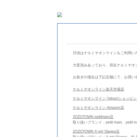
日頃はナルミヤオンラインをご利用い
大変混みあっており、現在ナルミヤオ
お急ぎの場合は下記店舗にて、お買い
ナルミヤオンライン楽天市場店
ナルミヤオンライン Yahoo!ショッピ
ナルミヤオンライン Amazon店
ZOZOTOWN petitmain店
取り扱いブランド：petit main、petit m
ZOZOTOWN X-girl Stages店
取り扱いブランド：X-girl Stages、XLA