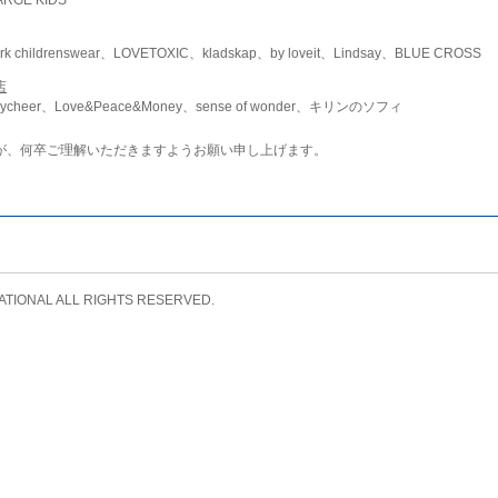
childrenswear、LOVETOXIC、kladskap、by loveit、Lindsay、BLUE CROSS
店
ycheer、Love&Peace&Money、sense of wonder、キリンのソフィ
が、何卒ご理解いただきますようお願い申し上げます。