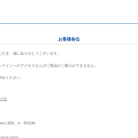
お客様各位
ただき、誠にありがとうございます。
ンラインへのアクセスならびに商品のご購入ができません。
求めください。
ング店
ain LIEN、b・ROOM
RGE KIDS