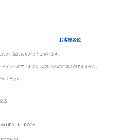
お客様各位
ただき、誠にありがとうございます。
ンラインへのアクセスならびに商品のご購入ができません。
求めください。
ング店
ain LIEN、b・ROOM
RGE KIDS