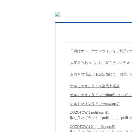
日頃はナルミヤオンラインをご利用い
大変混みあっており、現在ナルミヤオ
お急ぎの場合は下記店舗にて、お買い
ナルミヤオンライン楽天市場店
ナルミヤオンライン Yahoo!ショッピ
ナルミヤオンライン Amazon店
ZOZOTOWN petitmain店
取り扱いブランド：petit main、petit m
ZOZOTOWN X-girl Stages店
取り扱いブランド：X-girl Stages、XLA