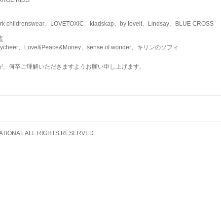
childrenswear、LOVETOXIC、kladskap、by loveit、Lindsay、BLUE CROSS
店
ycheer、Love&Peace&Money、sense of wonder、キリンのソフィ
が、何卒ご理解いただきますようお願い申し上げます。