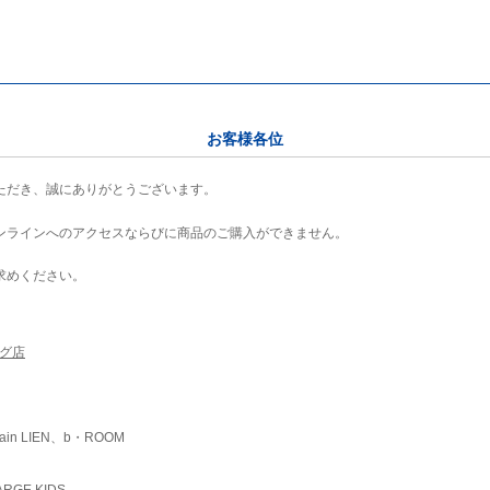
お客様各位
ただき、誠にありがとうございます。
ンラインへのアクセスならびに商品のご購入ができません。
求めください。
ング店
ain LIEN、b・ROOM
RGE KIDS