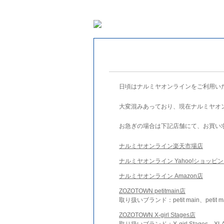
日頃はナルミヤオンラインをご利用い
大変混みあっており、現在ナルミヤオ
お急ぎの場合は下記店舗にて、お買い
ナルミヤオンライン楽天市場店
ナルミヤオンライン Yahoo!ショッピ
ナルミヤオンライン Amazon店
ZOZOTOWN petitmain店
取り扱いブランド：petit main、petit m
ZOZOTOWN X-girl Stages店
取り扱いブランド：X-girl Stages、XLA