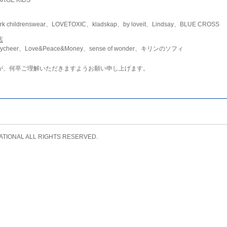
childrenswear、LOVETOXIC、kladskap、by loveit、Lindsay、BLUE CROSS
店
ycheer、Love&Peace&Money、sense of wonder、キリンのソフィ
が、何卒ご理解いただきますようお願い申し上げます。