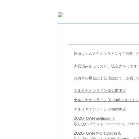
日頃はナルミヤオンラインをご利用い
大変混みあっており、現在ナルミヤオ
お急ぎの場合は下記店舗にて、お買い
ナルミヤオンライン楽天市場店
ナルミヤオンライン Yahoo!ショッピ
ナルミヤオンライン Amazon店
ZOZOTOWN petitmain店
取り扱いブランド：petit main、petit m
ZOZOTOWN X-girl Stages店
取り扱いブランド：X-girl Stages、XLA