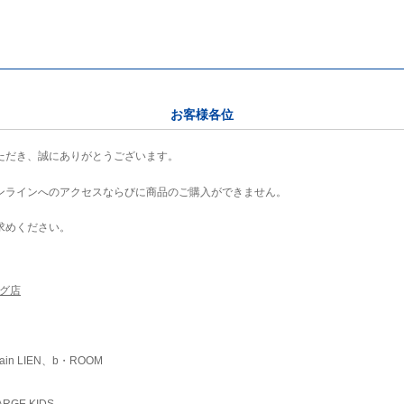
お客様各位
ただき、誠にありがとうございます。
ンラインへのアクセスならびに商品のご購入ができません。
求めください。
ング店
ain LIEN、b・ROOM
RGE KIDS