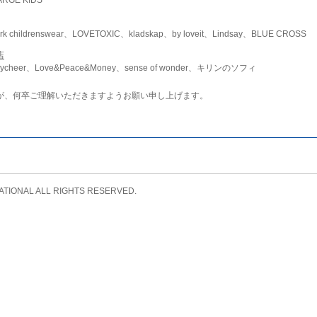
childrenswear、LOVETOXIC、kladskap、by loveit、Lindsay、BLUE CROSS
店
ycheer、Love&Peace&Money、sense of wonder、キリンのソフィ
が、何卒ご理解いただきますようお願い申し上げます。