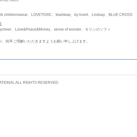
childrenswear、LOVETOXIC、kladskap、by loveit、Lindsay、BLUE CROSS
店
ycheer、Love&Peace&Money、sense of wonder、キリンのソフィ
が、何卒ご理解いただきますようお願い申し上げます。