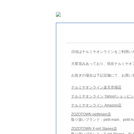
日頃はナルミヤオンラインをご利用い
大変混みあっており、現在ナルミヤオ
お急ぎの場合は下記店舗にて、お買い
ナルミヤオンライン楽天市場店
ナルミヤオンライン Yahoo!ショッピ
ナルミヤオンライン Amazon店
ZOZOTOWN petitmain店
取り扱いブランド：petit main、petit m
ZOZOTOWN X-girl Stages店
取り扱いブランド：X-girl Stages、XLA