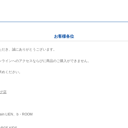
お客様各位
ただき、誠にありがとうございます。
ンラインへのアクセスならびに商品のご購入ができません。
求めください。
ング店
ain LIEN、b・ROOM
RGE KIDS