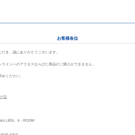
お客様各位
ただき、誠にありがとうございます。
ンラインへのアクセスならびに商品のご購入ができません。
求めください。
ング店
ain LIEN、b・ROOM
RGE KIDS