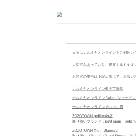
日頃はナルミヤオンラインをご利用い
大変混みあっており、現在ナルミヤオ
お急ぎの場合は下記店舗にて、お買い
ナルミヤオンライン楽天市場店
ナルミヤオンライン Yahoo!ショッピ
ナルミヤオンライン Amazon店
ZOZOTOWN petitmain店
取り扱いブランド：petit main、petit m
ZOZOTOWN X-girl Stages店
取り扱いブランド：X-girl Stages、XLA