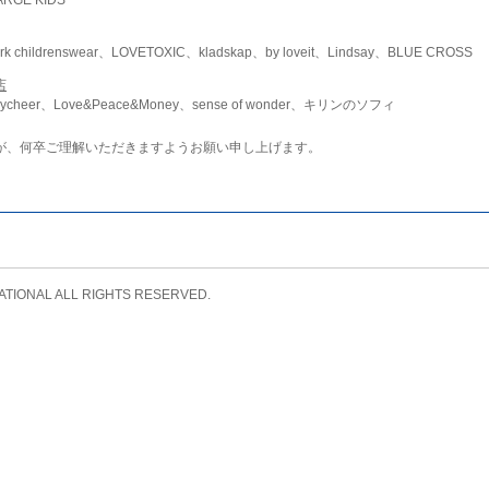
childrenswear、LOVETOXIC、kladskap、by loveit、Lindsay、BLUE CROSS
店
ycheer、Love&Peace&Money、sense of wonder、キリンのソフィ
が、何卒ご理解いただきますようお願い申し上げます。