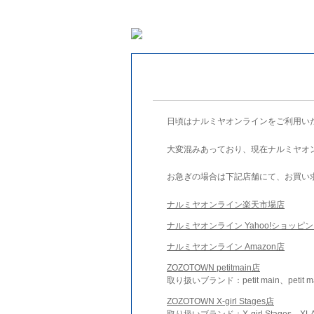
日頃はナルミヤオンラインをご利用い
大変混みあっており、現在ナルミヤオ
お急ぎの場合は下記店舗にて、お買い
ナルミヤオンライン楽天市場店
ナルミヤオンライン Yahoo!ショッピ
ナルミヤオンライン Amazon店
ZOZOTOWN petitmain店
取り扱いブランド：petit main、petit m
ZOZOTOWN X-girl Stages店
取り扱いブランド：X-girl Stages、XLA