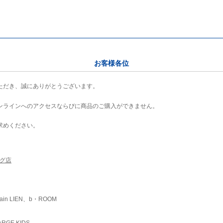
お客様各位
ただき、誠にありがとうございます。
ンラインへのアクセスならびに商品のご購入ができません。
求めください。
ング店
ain LIEN、b・ROOM
RGE KIDS