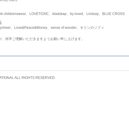
childrenswear、LOVETOXIC、kladskap、by loveit、Lindsay、BLUE CROSS
店
ycheer、Love&Peace&Money、sense of wonder、キリンのソフィ
が、何卒ご理解いただきますようお願い申し上げます。