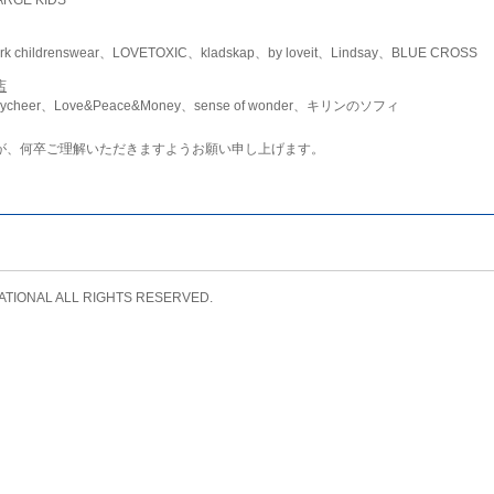
childrenswear、LOVETOXIC、kladskap、by loveit、Lindsay、BLUE CROSS
店
ycheer、Love&Peace&Money、sense of wonder、キリンのソフィ
が、何卒ご理解いただきますようお願い申し上げます。