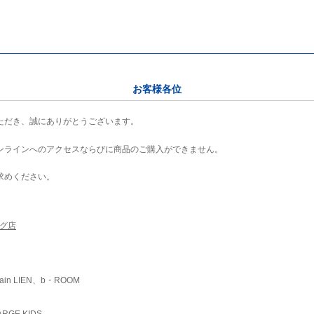
お客様各位
ただき、誠にありがとうございます。
ンラインへのアクセスならびに商品のご購入ができません。
求めください。
ング店
ain LIEN、b・ROOM
RGE KIDS