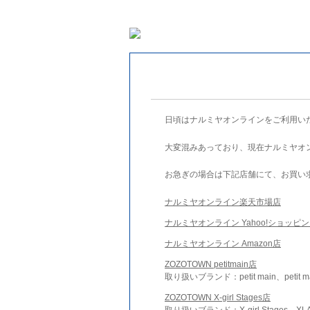
日頃はナルミヤオンラインをご利用い
大変混みあっており、現在ナルミヤオ
お急ぎの場合は下記店舗にて、お買い
ナルミヤオンライン楽天市場店
ナルミヤオンライン Yahoo!ショッピ
ナルミヤオンライン Amazon店
ZOZOTOWN petitmain店
取り扱いブランド：petit main、petit m
ZOZOTOWN X-girl Stages店
取り扱いブランド：X-girl Stages、XLA