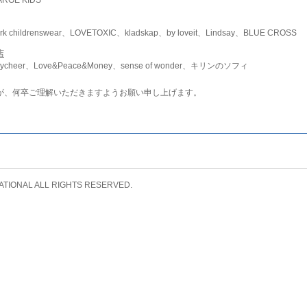
childrenswear、LOVETOXIC、kladskap、by loveit、Lindsay、BLUE CROSS
店
ycheer、Love&Peace&Money、sense of wonder、キリンのソフィ
が、何卒ご理解いただきますようお願い申し上げます。