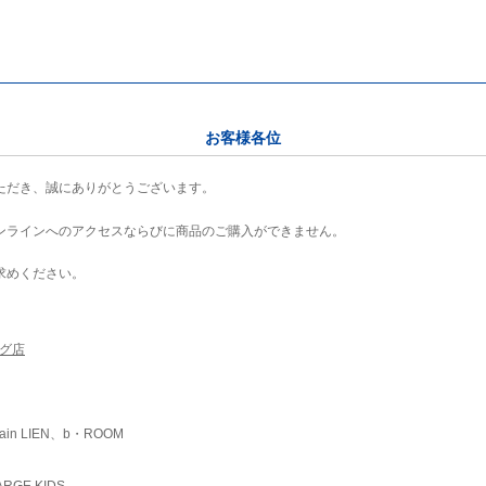
お客様各位
ただき、誠にありがとうございます。
ンラインへのアクセスならびに商品のご購入ができません。
求めください。
ング店
ain LIEN、b・ROOM
RGE KIDS