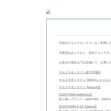
日頃はナルミヤオンラインをご利用い
大変混みあっており、現在ナルミヤオ
お急ぎの場合は下記店舗にて、お買い
ナルミヤオンライン楽天市場店
ナルミヤオンライン Yahoo!ショッピ
ナルミヤオンライン Amazon店
ZOZOTOWN petitmain店
取り扱いブランド：petit main、petit m
ZOZOTOWN X-girl Stages店
取り扱いブランド：X-girl Stages、XLA