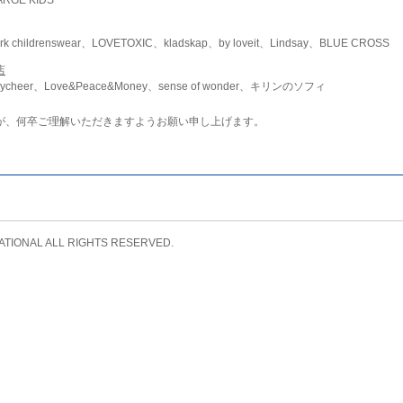
childrenswear、LOVETOXIC、kladskap、by loveit、Lindsay、BLUE CROSS
店
ycheer、Love&Peace&Money、sense of wonder、キリンのソフィ
が、何卒ご理解いただきますようお願い申し上げます。