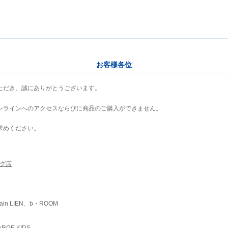
お客様各位
ただき、誠にありがとうございます。
ンラインへのアクセスならびに商品のご購入ができません。
求めください。
ング店
ain LIEN、b・ROOM
RGE KIDS