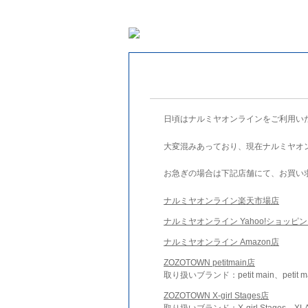
日頃はナルミヤオンラインをご利用い
大変混みあっており、現在ナルミヤオ
お急ぎの場合は下記店舗にて、お買い
ナルミヤオンライン楽天市場店
ナルミヤオンライン Yahoo!ショッピ
ナルミヤオンライン Amazon店
ZOZOTOWN petitmain店
取り扱いブランド：petit main、petit m
ZOZOTOWN X-girl Stages店
取り扱いブランド：X-girl Stages、XLA