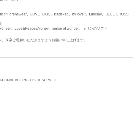
childrenswear、LOVETOXIC、kladskap、by loveit、Lindsay、BLUE CROSS
店
ycheer、Love&Peace&Money、sense of wonder、キリンのソフィ
が、何卒ご理解いただきますようお願い申し上げます。