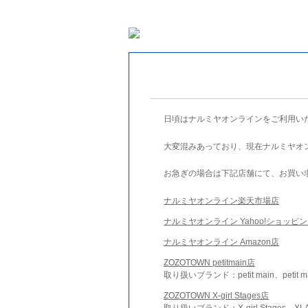
日頃はナルミヤオンラインをご利用い
大変混みあっており、現在ナルミヤオ
お急ぎの場合は下記店舗にて、お買い
ナルミヤオンライン楽天市場店
ナルミヤオンライン Yahoo!ショッピ
ナルミヤオンライン Amazon店
ZOZOTOWN petitmain店
取り扱いブランド：petit main、petit m
ZOZOTOWN X-girl Stages店
取り扱いブランド：X-girl Stages、XLA