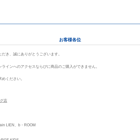
お客様各位
ただき、誠にありがとうございます。
ンラインへのアクセスならびに商品のご購入ができません。
求めください。
ング店
ain LIEN、b・ROOM
RGE KIDS