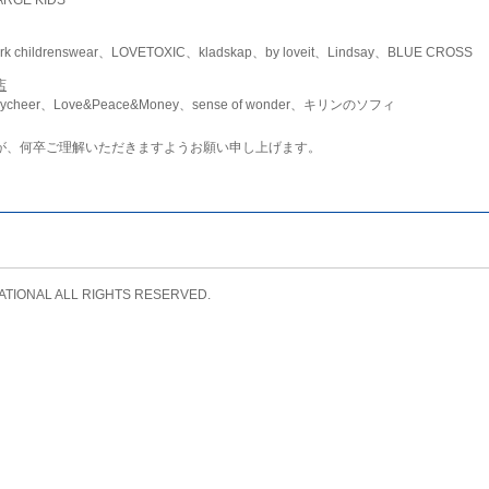
childrenswear、LOVETOXIC、kladskap、by loveit、Lindsay、BLUE CROSS
店
ycheer、Love&Peace&Money、sense of wonder、キリンのソフィ
が、何卒ご理解いただきますようお願い申し上げます。