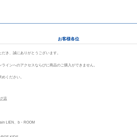
お客様各位
ただき、誠にありがとうございます。
ンラインへのアクセスならびに商品のご購入ができません。
求めください。
ング店
ain LIEN、b・ROOM
RGE KIDS