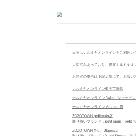
日頃はナルミヤオンラインをご利用い
大変混みあっており、現在ナルミヤオ
お急ぎの場合は下記店舗にて、お買い
ナルミヤオンライン楽天市場店
ナルミヤオンライン Yahoo!ショッピ
ナルミヤオンライン Amazon店
ZOZOTOWN petitmain店
取り扱いブランド：petit main、petit m
ZOZOTOWN X-girl Stages店
取り扱いブランド：X-girl Stages、XLA