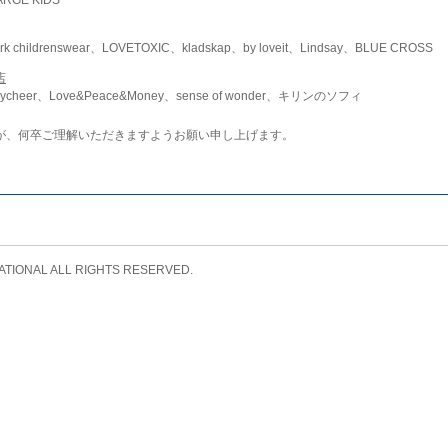
childrenswear、LOVETOXIC、kladskap、by loveit、Lindsay、BLUE CROSS
店
ycheer、Love&Peace&Money、sense of wonder、キリンのソフィ
が、何卒ご理解いただきますようお願い申し上げます。