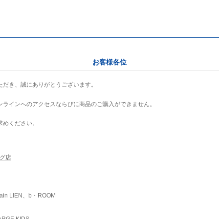
お客様各位
ただき、誠にありがとうございます。
ンラインへのアクセスならびに商品のご購入ができません。
求めください。
ング店
ain LIEN、b・ROOM
RGE KIDS