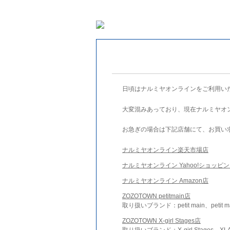
日頃はナルミヤオンラインをご利用い
大変混みあっており、現在ナルミヤオ
お急ぎの場合は下記店舗にて、お買い
ナルミヤオンライン楽天市場店
ナルミヤオンライン Yahoo!ショッピ
ナルミヤオンライン Amazon店
ZOZOTOWN petitmain店
取り扱いブランド：petit main、petit m
ZOZOTOWN X-girl Stages店
取り扱いブランド：X-girl Stages、XLA