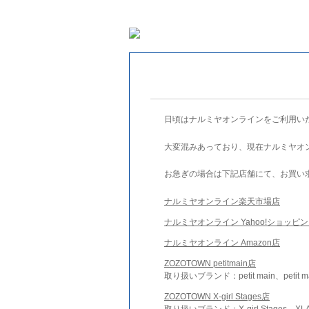
日頃はナルミヤオンラインをご利用い
大変混みあっており、現在ナルミヤオ
お急ぎの場合は下記店舗にて、お買い
ナルミヤオンライン楽天市場店
ナルミヤオンライン Yahoo!ショッピ
ナルミヤオンライン Amazon店
ZOZOTOWN petitmain店
取り扱いブランド：petit main、petit m
ZOZOTOWN X-girl Stages店
取り扱いブランド：X-girl Stages、XLA