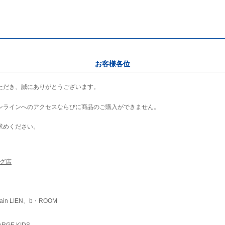
お客様各位
ただき、誠にありがとうございます。
ンラインへのアクセスならびに商品のご購入ができません。
求めください。
ング店
ain LIEN、b・ROOM
RGE KIDS