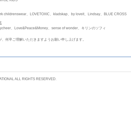
childrenswear、LOVETOXIC、kladskap、by loveit、Lindsay、BLUE CROSS
店
ycheer、Love&Peace&Money、sense of wonder、キリンのソフィ
が、何卒ご理解いただきますようお願い申し上げます。