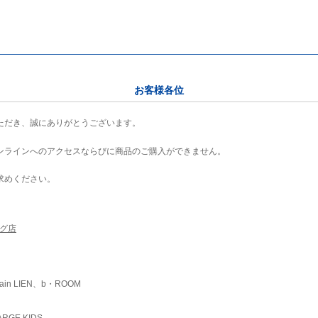
お客様各位
ただき、誠にありがとうございます。
ンラインへのアクセスならびに商品のご購入ができません。
求めください。
ング店
ain LIEN、b・ROOM
RGE KIDS