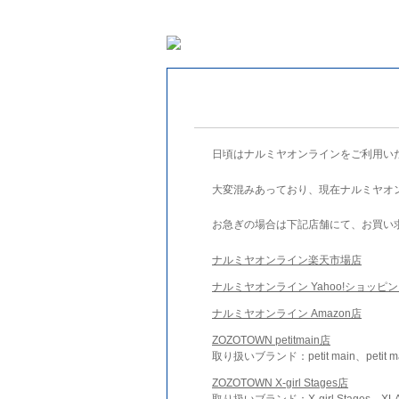
日頃はナルミヤオンラインをご利用い
大変混みあっており、現在ナルミヤオ
お急ぎの場合は下記店舗にて、お買い
ナルミヤオンライン楽天市場店
ナルミヤオンライン Yahoo!ショッピ
ナルミヤオンライン Amazon店
ZOZOTOWN petitmain店
取り扱いブランド：petit main、petit m
ZOZOTOWN X-girl Stages店
取り扱いブランド：X-girl Stages、XLA