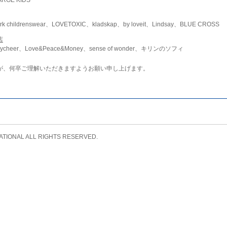
childrenswear、LOVETOXIC、kladskap、by loveit、Lindsay、BLUE CROSS
店
ycheer、Love&Peace&Money、sense of wonder、キリンのソフィ
が、何卒ご理解いただきますようお願い申し上げます。