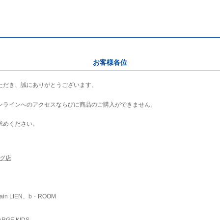
お客様各位
ただき、誠にありがとうございます。
ンラインへのアクセスならびに商品のご購入ができません。
求めください。
ング店
ain LIEN、b・ROOM
RGE KIDS