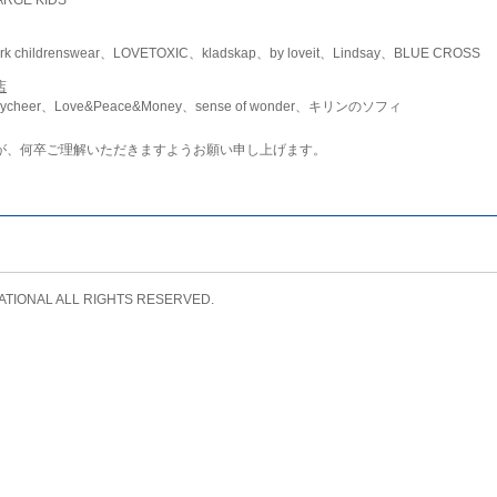
childrenswear、LOVETOXIC、kladskap、by loveit、Lindsay、BLUE CROSS
店
ycheer、Love&Peace&Money、sense of wonder、キリンのソフィ
が、何卒ご理解いただきますようお願い申し上げます。