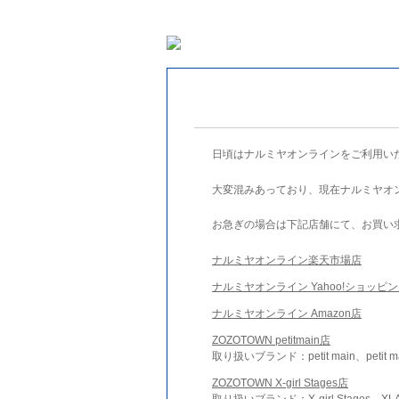
日頃はナルミヤオンラインをご利用い
大変混みあっており、現在ナルミヤオ
お急ぎの場合は下記店舗にて、お買い
ナルミヤオンライン楽天市場店
ナルミヤオンライン Yahoo!ショッピ
ナルミヤオンライン Amazon店
ZOZOTOWN petitmain店
取り扱いブランド：petit main、petit m
ZOZOTOWN X-girl Stages店
取り扱いブランド：X-girl Stages、XLA