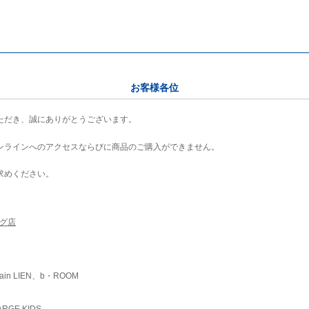
お客様各位
ただき、誠にありがとうございます。
ンラインへのアクセスならびに商品のご購入ができません。
求めください。
ング店
ain LIEN、b・ROOM
RGE KIDS