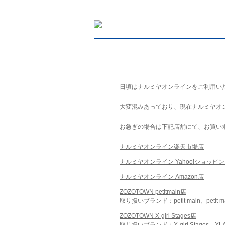
日頃はナルミヤオンラインをご利用い
大変混みあっており、現在ナルミヤオ
お急ぎの場合は下記店舗にて、お買い
ナルミヤオンライン楽天市場店
ナルミヤオンライン Yahoo!ショッピ
ナルミヤオンライン Amazon店
ZOZOTOWN petitmain店
取り扱いブランド：petit main、petit m
ZOZOTOWN X-girl Stages店
取り扱いブランド：X-girl Stages、XLA