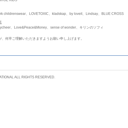
childrenswear、LOVETOXIC、kladskap、by loveit、Lindsay、BLUE CROSS
店
ycheer、Love&Peace&Money、sense of wonder、キリンのソフィ
が、何卒ご理解いただきますようお願い申し上げます。