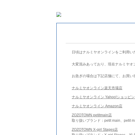
日頃はナルミヤオンラインをご利用い
大変混みあっており、現在ナルミヤオ
お急ぎの場合は下記店舗にて、お買い
ナルミヤオンライン楽天市場店
ナルミヤオンライン Yahoo!ショッピ
ナルミヤオンライン Amazon店
ZOZOTOWN petitmain店
取り扱いブランド：petit main、petit m
ZOZOTOWN X-girl Stages店
取り扱いブランド：X-girl Stages、XLA