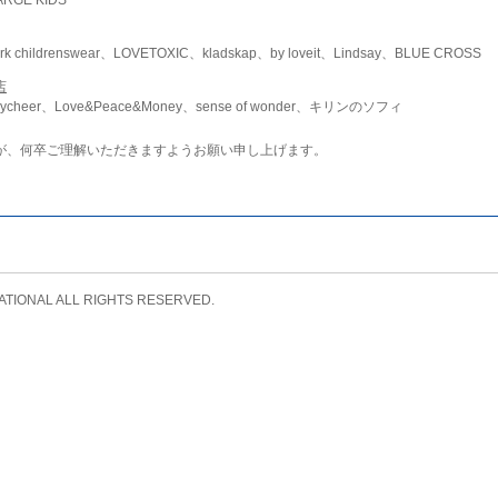
childrenswear、LOVETOXIC、kladskap、by loveit、Lindsay、BLUE CROSS
店
ycheer、Love&Peace&Money、sense of wonder、キリンのソフィ
が、何卒ご理解いただきますようお願い申し上げます。