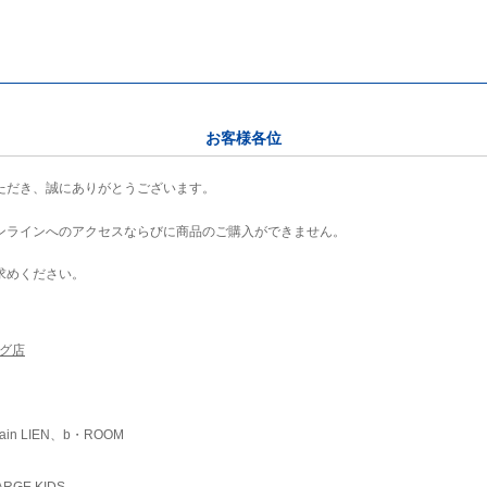
お客様各位
ただき、誠にありがとうございます。
ンラインへのアクセスならびに商品のご購入ができません。
求めください。
ング店
ain LIEN、b・ROOM
RGE KIDS