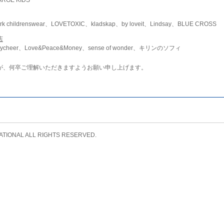
childrenswear、LOVETOXIC、kladskap、by loveit、Lindsay、BLUE CROSS
店
ycheer、Love&Peace&Money、sense of wonder、キリンのソフィ
が、何卒ご理解いただきますようお願い申し上げます。