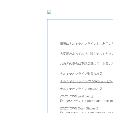
日頃はナルミヤオンラインをご利用い
大変混みあっており、現在ナルミヤオ
お急ぎの場合は下記店舗にて、お買い
ナルミヤオンライン楽天市場店
ナルミヤオンライン Yahoo!ショッピ
ナルミヤオンライン Amazon店
ZOZOTOWN petitmain店
取り扱いブランド：petit main、petit m
ZOZOTOWN X-girl Stages店
取り扱いブランド：X-girl Stages、XLA