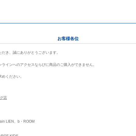
お客様各位
ただき、誠にありがとうございます。
ンラインへのアクセスならびに商品のご購入ができません。
求めください。
ング店
ain LIEN、b・ROOM
RGE KIDS