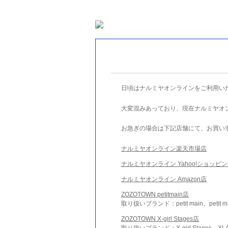
日頃はナルミヤオンラインをご利用い
大変混みあっており、現在ナルミヤオ
お急ぎの場合は下記店舗にて、お買い
ナルミヤオンライン楽天市場店
ナルミヤオンライン Yahoo!ショッピ
ナルミヤオンライン Amazon店
ZOZOTOWN petitmain店
取り扱いブランド：petit main、petit m
ZOZOTOWN X-girl Stages店
取り扱いブランド：X-girl Stages、XLA