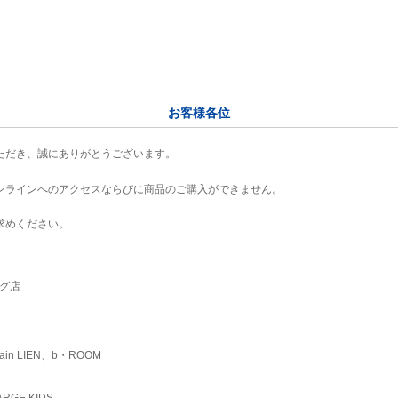
お客様各位
ただき、誠にありがとうございます。
ンラインへのアクセスならびに商品のご購入ができません。
求めください。
ング店
ain LIEN、b・ROOM
RGE KIDS