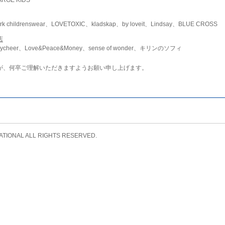
childrenswear、LOVETOXIC、kladskap、by loveit、Lindsay、BLUE CROSS
店
ycheer、Love&Peace&Money、sense of wonder、キリンのソフィ
が、何卒ご理解いただきますようお願い申し上げます。