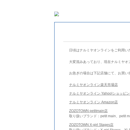
日頃はナルミヤオンラインをご利用い
大変混みあっており、現在ナルミヤオ
お急ぎの場合は下記店舗にて、お買い
ナルミヤオンライン楽天市場店
ナルミヤオンライン Yahoo!ショッピ
ナルミヤオンライン Amazon店
ZOZOTOWN petitmain店
取り扱いブランド：petit main、petit m
ZOZOTOWN X-girl Stages店
取り扱いブランド：X-girl Stages、XLA