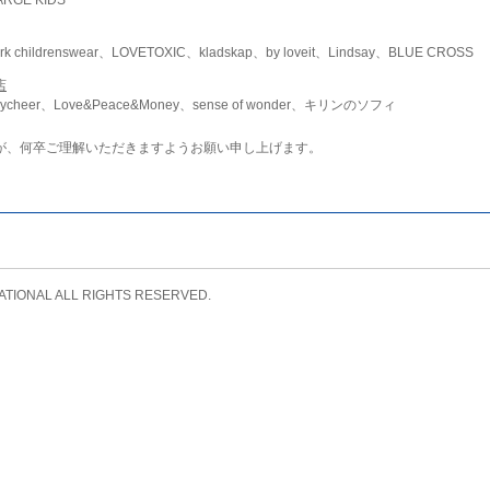
childrenswear、LOVETOXIC、kladskap、by loveit、Lindsay、BLUE CROSS
店
ycheer、Love&Peace&Money、sense of wonder、キリンのソフィ
が、何卒ご理解いただきますようお願い申し上げます。