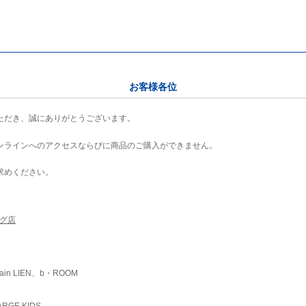
お客様各位
ただき、誠にありがとうございます。
ンラインへのアクセスならびに商品のご購入ができません。
求めください。
ング店
ain LIEN、b・ROOM
RGE KIDS