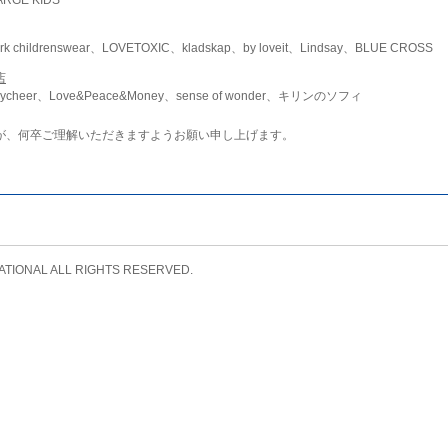
childrenswear、LOVETOXIC、kladskap、by loveit、Lindsay、BLUE CROSS
店
ycheer、Love&Peace&Money、sense of wonder、キリンのソフィ
が、何卒ご理解いただきますようお願い申し上げます。