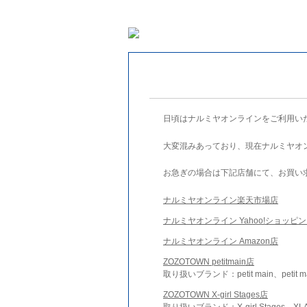
日頃はナルミヤオンラインをご利用い
大変混みあっており、現在ナルミヤオ
お急ぎの場合は下記店舗にて、お買い
ナルミヤオンライン楽天市場店
ナルミヤオンライン Yahoo!ショッピ
ナルミヤオンライン Amazon店
ZOZOTOWN petitmain店
取り扱いブランド：petit main、petit m
ZOZOTOWN X-girl Stages店
取り扱いブランド：X-girl Stages、XLA