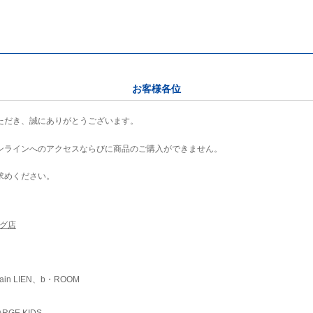
お客様各位
ただき、誠にありがとうございます。
ンラインへのアクセスならびに商品のご購入ができません。
求めください。
ング店
ain LIEN、b・ROOM
RGE KIDS