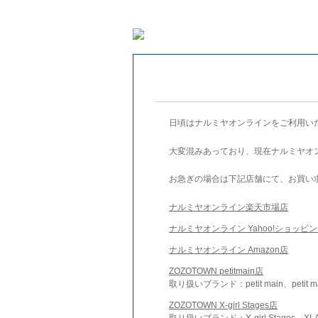
日頃はナルミヤオンラインをご利用い
大変混みあっており、現在ナルミヤオ
お急ぎの場合は下記店舗にて、お買い
ナルミヤオンライン楽天市場店
ナルミヤオンライン Yahoo!ショッピ
ナルミヤオンライン Amazon店
ZOZOTOWN petitmain店
取り扱いブランド：petit main、petit m
ZOZOTOWN X-girl Stages店
取り扱いブランド：X-girl Stages、XLA