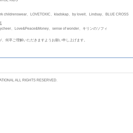
childrenswear、LOVETOXIC、kladskap、by loveit、Lindsay、BLUE CROSS
店
ycheer、Love&Peace&Money、sense of wonder、キリンのソフィ
が、何卒ご理解いただきますようお願い申し上げます。