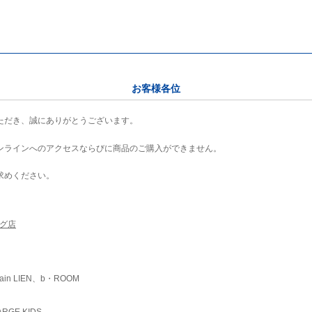
お客様各位
ただき、誠にありがとうございます。
ンラインへのアクセスならびに商品のご購入ができません。
求めください。
ング店
ain LIEN、b・ROOM
RGE KIDS