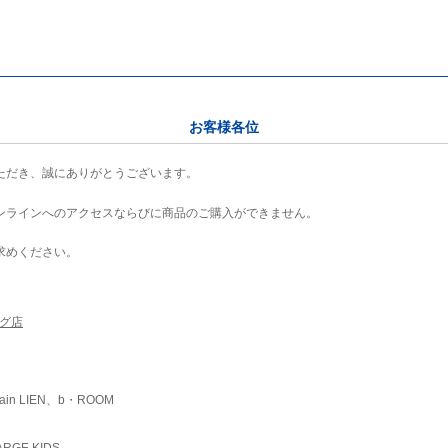
お客様各位
ただき、誠にありがとうございます。
ンラインへのアクセスならびに商品のご購入ができません。
求めください。
ング店
ain LIEN、b・ROOM
RGE KIDS