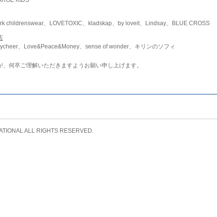
childrenswear、LOVETOXIC、kladskap、by loveit、Lindsay、BLUE CROSS
店
ycheer、Love&Peace&Money、sense of wonder、キリンのソフィ
が、何卒ご理解いただきますようお願い申し上げます。