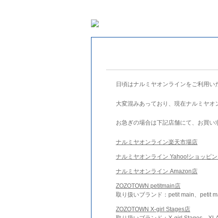
日頃はナルミヤオンラインをご利用い
大変混みあっており、現在ナルミヤオ
お急ぎの場合は下記店舗にて、お買い
ナルミヤオンライン楽天市場店
ナルミヤオンライン Yahoo!ショッピ
ナルミヤオンライン Amazon店
ZOZOTOWN petitmain店
取り扱いブランド：petit main、petit m
ZOZOTOWN X-girl Stages店
取り扱いブランド：X-girl Stages、XLA