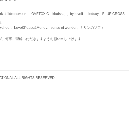
childrenswear、LOVETOXIC、kladskap、by loveit、Lindsay、BLUE CROSS
店
ycheer、Love&Peace&Money、sense of wonder、キリンのソフィ
が、何卒ご理解いただきますようお願い申し上げます。