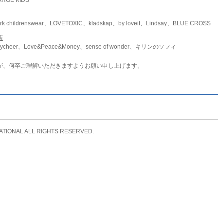
childrenswear、LOVETOXIC、kladskap、by loveit、Lindsay、BLUE CROSS
店
ycheer、Love&Peace&Money、sense of wonder、キリンのソフィ
が、何卒ご理解いただきますようお願い申し上げます。