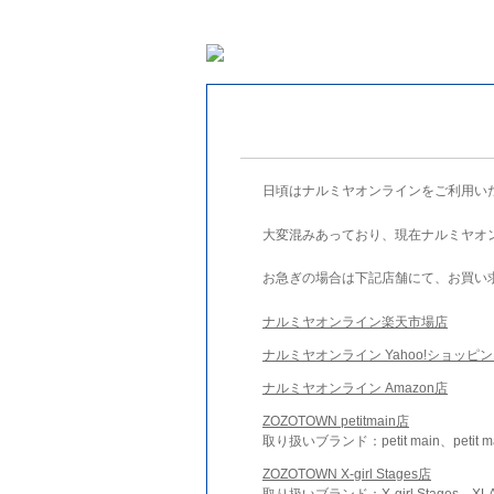
日頃はナルミヤオンラインをご利用い
大変混みあっており、現在ナルミヤオ
お急ぎの場合は下記店舗にて、お買い
ナルミヤオンライン楽天市場店
ナルミヤオンライン Yahoo!ショッピ
ナルミヤオンライン Amazon店
ZOZOTOWN petitmain店
取り扱いブランド：petit main、petit m
ZOZOTOWN X-girl Stages店
取り扱いブランド：X-girl Stages、XLA