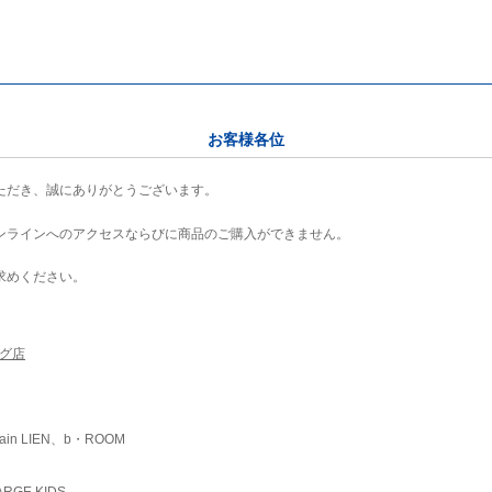
お客様各位
ただき、誠にありがとうございます。
ンラインへのアクセスならびに商品のご購入ができません。
求めください。
ング店
ain LIEN、b・ROOM
RGE KIDS