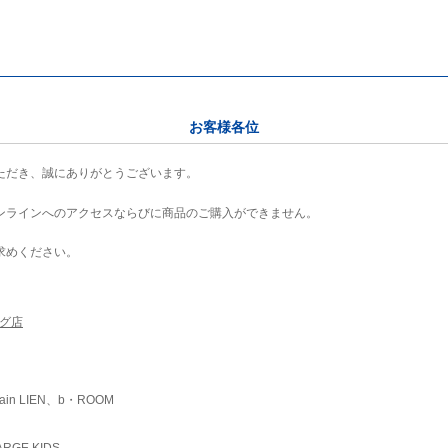
お客様各位
ただき、誠にありがとうございます。
ンラインへのアクセスならびに商品のご購入ができません。
求めください。
ング店
ain LIEN、b・ROOM
RGE KIDS