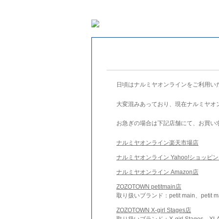
日頃はナルミヤオンラインをご利用い
大変混みあっており、現在ナルミヤオ
お急ぎの場合は下記店舗にて、お買い
ナルミヤオンライン楽天市場店
ナルミヤオンライン Yahoo!ショッピ
ナルミヤオンライン Amazon店
ZOZOTOWN petitmain店
取り扱いブランド：petit main、petit m
ZOZOTOWN X-girl Stages店
取り扱いブランド：X-girl Stages、XLA