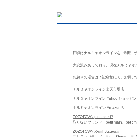
日頃はナルミヤオンラインをご利用い
大変混みあっており、現在ナルミヤオ
お急ぎの場合は下記店舗にて、お買い
ナルミヤオンライン楽天市場店
ナルミヤオンライン Yahoo!ショッピ
ナルミヤオンライン Amazon店
ZOZOTOWN petitmain店
取り扱いブランド：petit main、petit m
ZOZOTOWN X-girl Stages店
取り扱いブランド：X-girl Stages、XLA