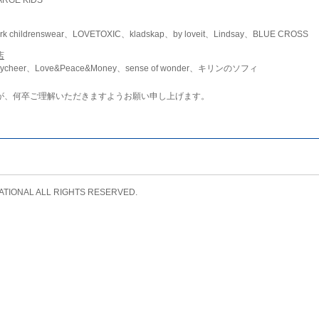
childrenswear、LOVETOXIC、kladskap、by loveit、Lindsay、BLUE CROSS
店
ycheer、Love&Peace&Money、sense of wonder、キリンのソフィ
が、何卒ご理解いただきますようお願い申し上げます。