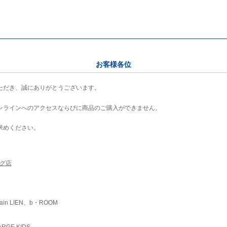
お客様各位
ただき、誠にありがとうございます。
ンラインへのアクセスならびに商品のご購入ができません。
求めください。
ング店
ain LIEN、b・ROOM
RGE KIDS