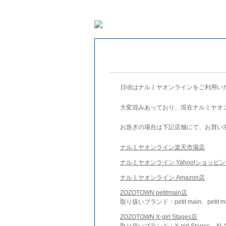
日頃はナルミヤオンラインをご利用い
大変混みあっており、現在ナルミヤオ
お急ぎの場合は下記店舗にて、お買い
ナルミヤオンライン楽天市場店
ナルミヤオンライン Yahoo!ショッピ
ナルミヤオンライン Amazon店
ZOZOTOWN petitmain店
取り扱いブランド：petit main、petit m
ZOZOTOWN X-girl Stages店
取り扱いブランド：X-girl Stages、XLA