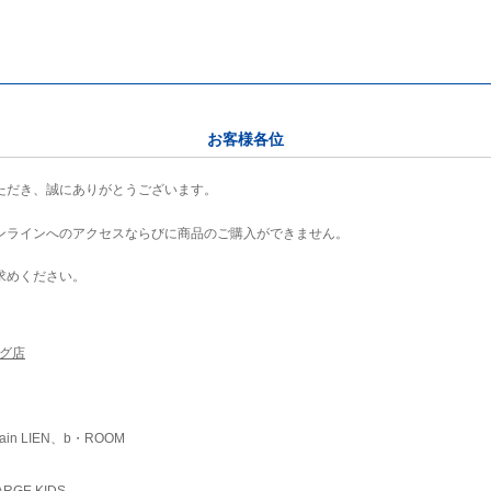
お客様各位
ただき、誠にありがとうございます。
ンラインへのアクセスならびに商品のご購入ができません。
求めください。
ング店
ain LIEN、b・ROOM
RGE KIDS