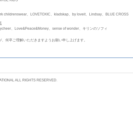
childrenswear、LOVETOXIC、kladskap、by loveit、Lindsay、BLUE CROSS
店
ycheer、Love&Peace&Money、sense of wonder、キリンのソフィ
が、何卒ご理解いただきますようお願い申し上げます。