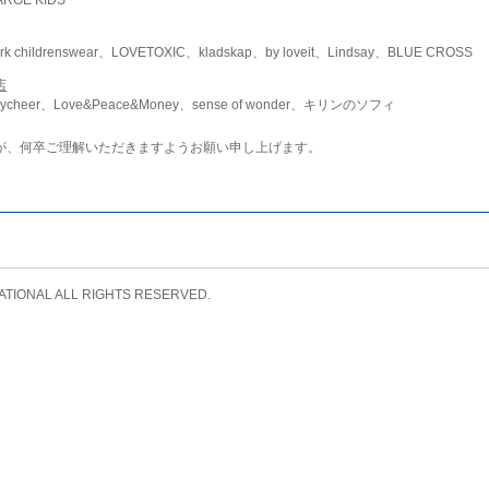
childrenswear、LOVETOXIC、kladskap、by loveit、Lindsay、BLUE CROSS
店
ycheer、Love&Peace&Money、sense of wonder、キリンのソフィ
が、何卒ご理解いただきますようお願い申し上げます。