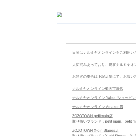
日頃はナルミヤオンラインをご利用い
大変混みあっており、現在ナルミヤオ
お急ぎの場合は下記店舗にて、お買い
ナルミヤオンライン楽天市場店
ナルミヤオンライン Yahoo!ショッピ
ナルミヤオンライン Amazon店
ZOZOTOWN petitmain店
取り扱いブランド：petit main、petit m
ZOZOTOWN X-girl Stages店
取り扱いブランド：X-girl Stages、XLA