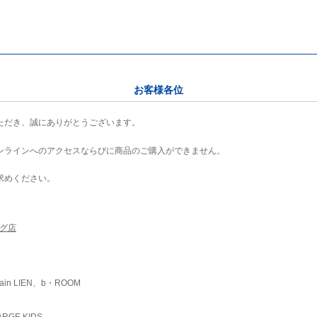
お客様各位
ただき、誠にありがとうございます。
ンラインへのアクセスならびに商品のご購入ができません。
求めください。
ング店
ain LIEN、b・ROOM
RGE KIDS