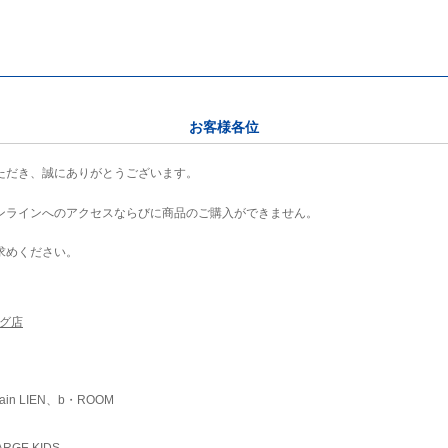
お客様各位
ただき、誠にありがとうございます。
ンラインへのアクセスならびに商品のご購入ができません。
求めください。
ング店
ain LIEN、b・ROOM
RGE KIDS