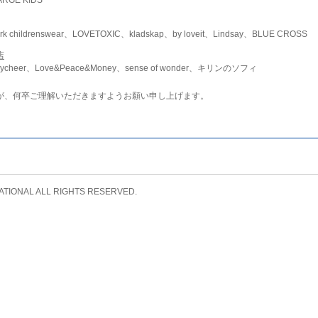
childrenswear、LOVETOXIC、kladskap、by loveit、Lindsay、BLUE CROSS
店
ycheer、Love&Peace&Money、sense of wonder、キリンのソフィ
が、何卒ご理解いただきますようお願い申し上げます。