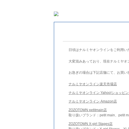
日頃はナルミヤオンラインをご利用い
大変混みあっており、現在ナルミヤオ
お急ぎの場合は下記店舗にて、お買い
ナルミヤオンライン楽天市場店
ナルミヤオンライン Yahoo!ショッピ
ナルミヤオンライン Amazon店
ZOZOTOWN petitmain店
取り扱いブランド：petit main、petit m
ZOZOTOWN X-girl Stages店
取り扱いブランド：X-girl Stages、XLA