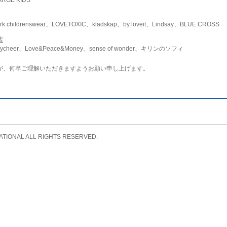
childrenswear、LOVETOXIC、kladskap、by loveit、Lindsay、BLUE CROSS
店
ycheer、Love&Peace&Money、sense of wonder、キリンのソフィ
が、何卒ご理解いただきますようお願い申し上げます。