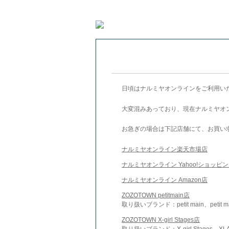
日頃はナルミヤオンラインをご利用い
大変混みあっており、現在ナルミヤオ
お急ぎの場合は下記店舗にて、お買い
ナルミヤオンライン楽天市場店
ナルミヤオンライン Yahoo!ショッピ
ナルミヤオンライン Amazon店
ZOZOTOWN petitmain店
取り扱いブランド：petit main、petit m
ZOZOTOWN X-girl Stages店
取り扱いブランド：X-girl Stages、XLA