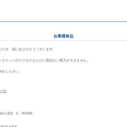
お客様各位
ただき、誠にありがとうございます。
ンラインへのアクセスならびに商品のご購入ができません。
求めください。
ング店
ain LIEN、b・ROOM
RGE KIDS