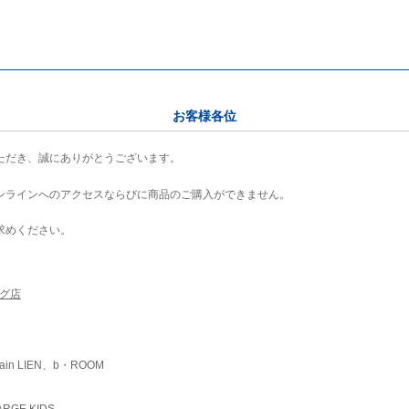
お客様各位
ただき、誠にありがとうございます。
ンラインへのアクセスならびに商品のご購入ができません。
求めください。
ング店
ain LIEN、b・ROOM
RGE KIDS