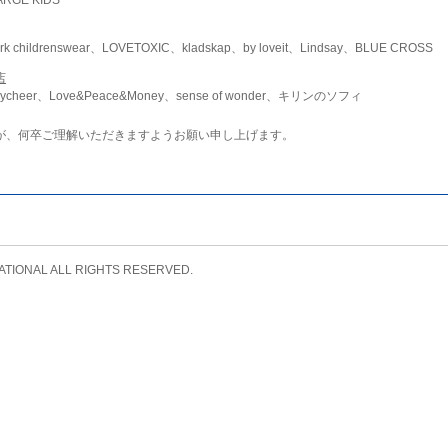
childrenswear、LOVETOXIC、kladskap、by loveit、Lindsay、BLUE CROSS
店
ycheer、Love&Peace&Money、sense of wonder、キリンのソフィ
が、何卒ご理解いただきますようお願い申し上げます。