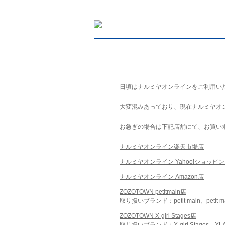
日頃はナルミヤオンラインをご利用い
大変混みあっており、現在ナルミヤオ
お急ぎの場合は下記店舗にて、お買い
ナルミヤオンライン楽天市場店
ナルミヤオンライン Yahoo!ショッピ
ナルミヤオンライン Amazon店
ZOZOTOWN petitmain店
取り扱いブランド：petit main、petit m
ZOZOTOWN X-girl Stages店
取り扱いブランド：X-girl Stages、XLA