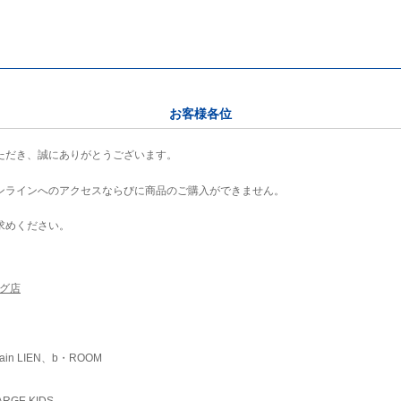
お客様各位
ただき、誠にありがとうございます。
ンラインへのアクセスならびに商品のご購入ができません。
求めください。
ング店
ain LIEN、b・ROOM
RGE KIDS