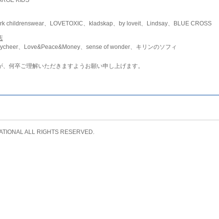
childrenswear、LOVETOXIC、kladskap、by loveit、Lindsay、BLUE CROSS
店
ycheer、Love&Peace&Money、sense of wonder、キリンのソフィ
が、何卒ご理解いただきますようお願い申し上げます。