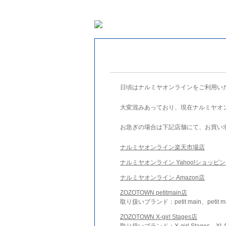
日頃はナルミヤオンラインをご利用い
大変混みあっており、現在ナルミヤオ
お急ぎの場合は下記店舗にて、お買い
ナルミヤオンライン楽天市場店
ナルミヤオンライン Yahoo!ショッピ
ナルミヤオンライン Amazon店
ZOZOTOWN petitmain店
取り扱いブランド：petit main、petit m
ZOZOTOWN X-girl Stages店
取り扱いブランド：X-girl Stages、XLA