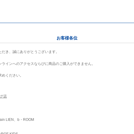
お客様各位
ただき、誠にありがとうございます。
ンラインへのアクセスならびに商品のご購入ができません。
求めください。
ング店
ain LIEN、b・ROOM
RGE KIDS