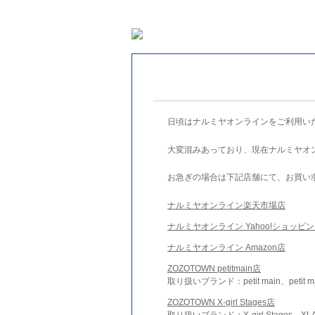
日頃はナルミヤオンラインをご利用い
大変混みあっており、現在ナルミヤオ
お急ぎの場合は下記店舗にて、お買い
ナルミヤオンライン楽天市場店
ナルミヤオンライン Yahoo!ショッピ
ナルミヤオンライン Amazon店
ZOZOTOWN petitmain店
取り扱いブランド：petit main、petit m
ZOZOTOWN X-girl Stages店
取り扱いブランド：X-girl Stages、XLA