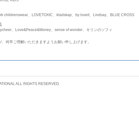
childrenswear、LOVETOXIC、kladskap、by loveit、Lindsay、BLUE CROSS
店
ycheer、Love&Peace&Money、sense of wonder、キリンのソフィ
が、何卒ご理解いただきますようお願い申し上げます。