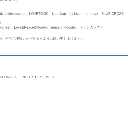
childrenswear、LOVETOXIC、kladskap、by loveit、Lindsay、BLUE CROSS
店
ycheer、Love&Peace&Money、sense of wonder、キリンのソフィ
が、何卒ご理解いただきますようお願い申し上げます。