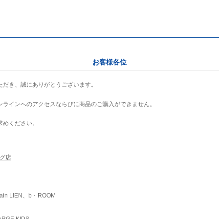
お客様各位
ただき、誠にありがとうございます。
ンラインへのアクセスならびに商品のご購入ができません。
求めください。
ング店
ain LIEN、b・ROOM
RGE KIDS