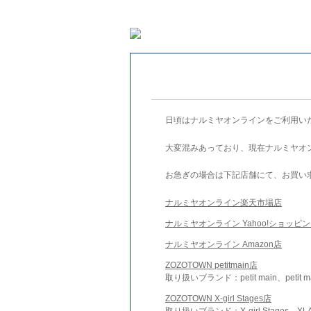
日頃はナルミヤオンラインをご利用い
大変混みあっており、現在ナルミヤオ
お急ぎの場合は下記店舗にて、お買い
ナルミヤオンライン楽天市場店
ナルミヤオンライン Yahoo!ショッピ
ナルミヤオンライン Amazon店
ZOZOTOWN petitmain店
取り扱いブランド：petit main、petit m
ZOZOTOWN X-girl Stages店
取り扱いブランド：X-girl Stages、XLA