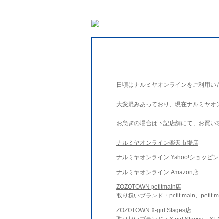
日頃はナルミヤオンラインをご利用い
大変混みあっており、現在ナルミヤオ
お急ぎの場合は下記店舗にて、お買い
ナルミヤオンライン楽天市場店
ナルミヤオンライン Yahoo!ショッピ
ナルミヤオンライン Amazon店
ZOZOTOWN petitmain店
取り扱いブランド：petit main、petit m
ZOZOTOWN X-girl Stages店
取り扱いブランド：X-girl Stages、XLA