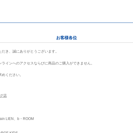
お客様各位
ただき、誠にありがとうございます。
ンラインへのアクセスならびに商品のご購入ができません。
求めください。
ング店
ain LIEN、b・ROOM
RGE KIDS