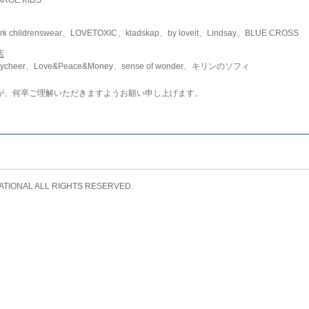
childrenswear、LOVETOXIC、kladskap、by loveit、Lindsay、BLUE CROSS
店
ycheer、Love&Peace&Money、sense of wonder、キリンのソフィ
が、何卒ご理解いただきますようお願い申し上げます。