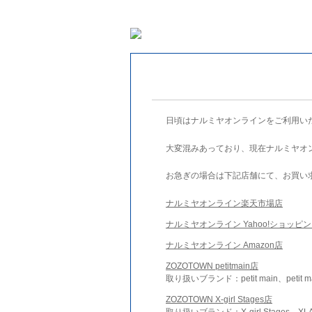
日頃はナルミヤオンラインをご利用い
大変混みあっており、現在ナルミヤオ
お急ぎの場合は下記店舗にて、お買い
ナルミヤオンライン楽天市場店
ナルミヤオンライン Yahoo!ショッピ
ナルミヤオンライン Amazon店
ZOZOTOWN petitmain店
取り扱いブランド：petit main、petit m
ZOZOTOWN X-girl Stages店
取り扱いブランド：X-girl Stages、XLA