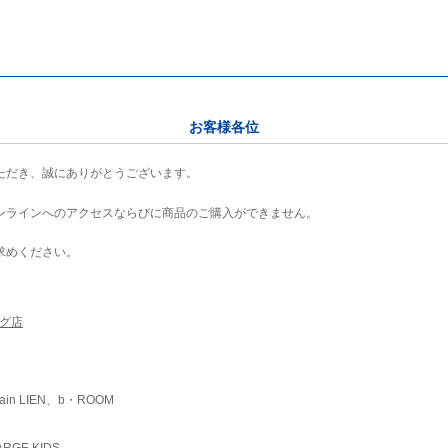
お客様各位
ただき、誠にありがとうございます。
ンラインへのアクセスならびに商品のご購入ができません。
求めください。
ング店
ain LIEN、b・ROOM
RGE KIDS