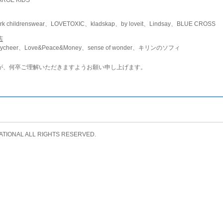
childrenswear、LOVETOXIC、kladskap、by loveit、Lindsay、BLUE CROSS
店
ycheer、Love&Peace&Money、sense of wonder、キリンのソフィ
が、何卒ご理解いただきますようお願い申し上げます。