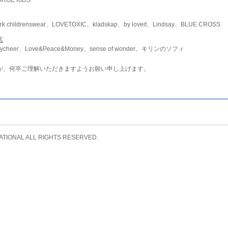
childrenswear、LOVETOXIC、kladskap、by loveit、Lindsay、BLUE CROSS
店
ycheer、Love&Peace&Money、sense of wonder、キリンのソフィ
が、何卒ご理解いただきますようお願い申し上げます。