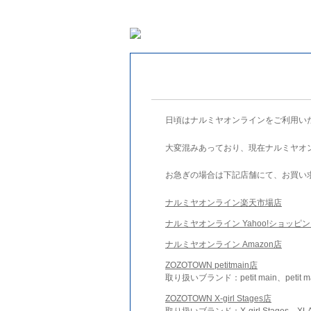
日頃はナルミヤオンラインをご利用い
大変混みあっており、現在ナルミヤオ
お急ぎの場合は下記店舗にて、お買い
ナルミヤオンライン楽天市場店
ナルミヤオンライン Yahoo!ショッピ
ナルミヤオンライン Amazon店
ZOZOTOWN petitmain店
取り扱いブランド：petit main、petit m
ZOZOTOWN X-girl Stages店
取り扱いブランド：X-girl Stages、XLA