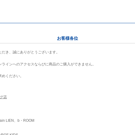
お客様各位
ただき、誠にありがとうございます。
ンラインへのアクセスならびに商品のご購入ができません。
求めください。
ング店
ain LIEN、b・ROOM
RGE KIDS