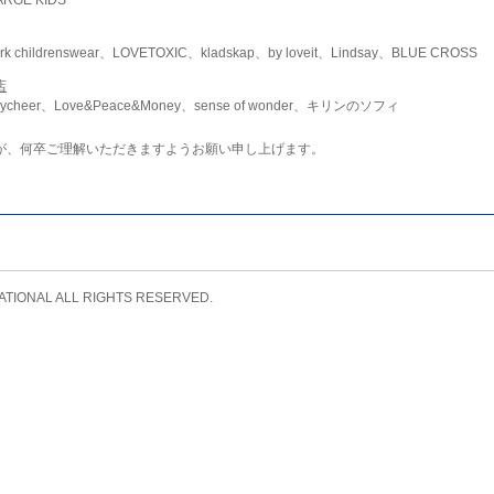
childrenswear、LOVETOXIC、kladskap、by loveit、Lindsay、BLUE CROSS
店
ycheer、Love&Peace&Money、sense of wonder、キリンのソフィ
が、何卒ご理解いただきますようお願い申し上げます。