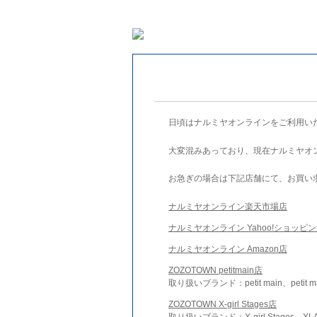
日頃はナルミヤオンラインをご利用い
大変混みあっており、現在ナルミヤオ
お急ぎの場合は下記店舗にて、お買い
ナルミヤオンライン楽天市場店
ナルミヤオンライン Yahoo!ショッピ
ナルミヤオンライン Amazon店
ZOZOTOWN petitmain店
取り扱いブランド：petit main、petit m
ZOZOTOWN X-girl Stages店
取り扱いブランド：X-girl Stages、XLA