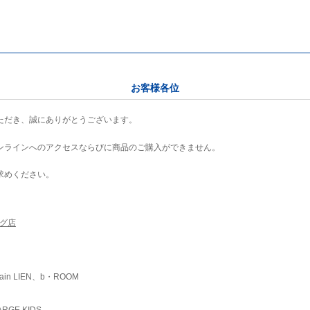
お客様各位
ただき、誠にありがとうございます。
ンラインへのアクセスならびに商品のご購入ができません。
求めください。
ング店
ain LIEN、b・ROOM
RGE KIDS